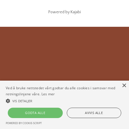
Powered by Kajabi
×
Ved å bruke nettstedet vårt godtar du alle cookies i samsvar med
retningslinjene våre.
Les mer
VIS DETALJER
GODTA ALLE
AVVIS ALLE
POWERED BY COOKIE-SCRIPT
STRENGT NØDVENDIG
YTELSE
MÅLRETTING