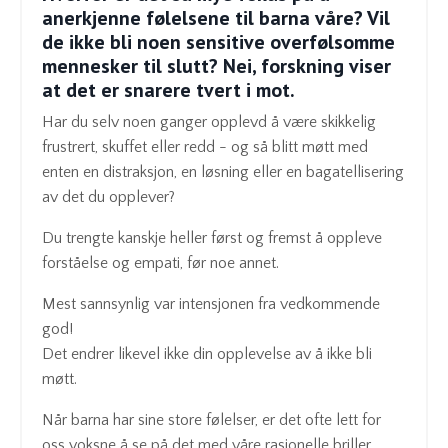
anerkjenne følelsene til barna våre? Vil
de ikke bli noen sensitive overfølsomme
mennesker til slutt? Nei, forskning viser
at det er snarere tvert i mot.
Har du selv noen ganger opplevd å være skikkelig
frustrert, skuffet eller redd - og så blitt møtt med
enten en distraksjon, en løsning eller en bagatellisering
av det du opplever?
Du trengte kanskje heller først og fremst å oppleve
forståelse og empati, før noe annet.
Mest sannsynlig var intensjonen fra vedkommende
god!
Det endrer likevel ikke din opplevelse av å ikke bli
møtt.
Når barna har sine store følelser, er det ofte lett for
oss voksne å se på det med våre rasjonelle briller.