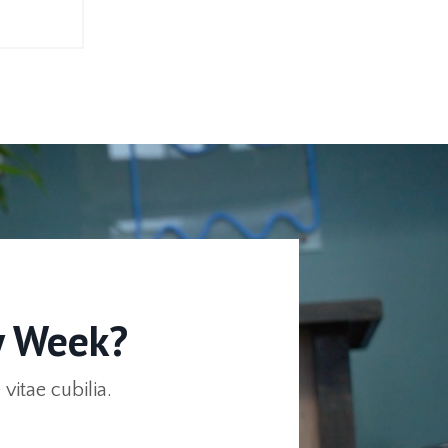
y Week?
itae cubilia.