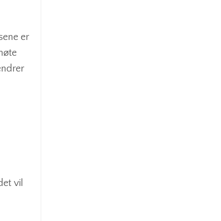
rsene er
 møte
endrer
et vil