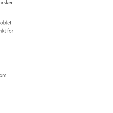
orsker
koblet
kt for
 som