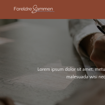
Lorem ipsum dolor sit amet, metus
malesuada wisi nec