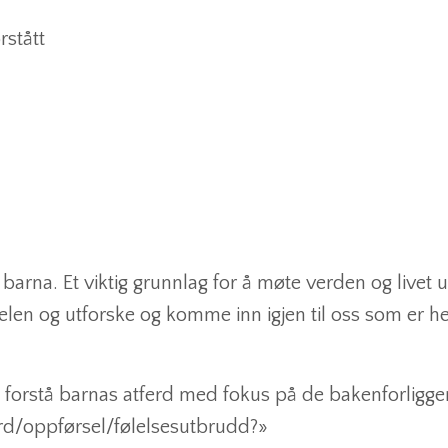
rstått
arna. Et viktig grunnlag for å møte verden og livet ut 
kelen og utforske og komme inn igjen til oss som er 
 å forstå barnas atferd med fokus på de bakenforligg
rd/oppførsel/følelsesutbrudd?»