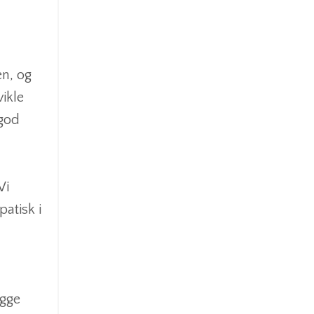
en, og
vikle
 god
Vi
patisk i
ygge