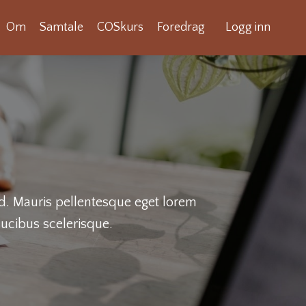
Om
Samtale
COSkurs
Foredrag
Logg inn
ed. Mauris pellentesque eget lorem
ucibus scelerisque.