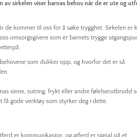
 av sirkelen viser barnas behov når de er ute og utf
r de kommer til oss for å søke trygghet. Sirkelen er 
ss omsorgsgivere som er barnets trygge utgangspun
etterpå.
e behovene som dukker opp, og hvorfor det er så
len.
as sinne, sutring, frykt eller andre følelserutbrudd
t få gode verktøy som styrker deg i dette.
atferd er kommunikasjon, og atferd er signal på et